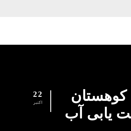
 کوهستان
22
اکتبر
ت یابی آب