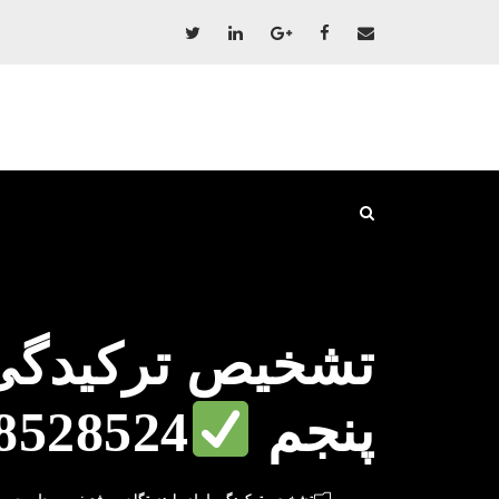
تشخیص ترکیدگی 
پنجم
8528524