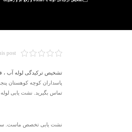
تشخیص ترکیدگی لوله با دستگاه و رفع نم و رطوبت
his post
تشخیص ترکیدگی لوله آب ، فاض
پاسداران کوچه کوهستان پن
تماس بگیرید. نشت یابی لوله
نشت یابی تخصص ماست. سرویسک