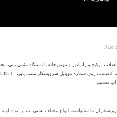
پاسداران
0
Rate t
لاب ، پکیج و رادیاتور و موتورخانه با دستگاه نشتی یابی مح
جم کافیست روی
شماره موبایل سرویسکار نشت یابی – 09198528524
 آب تضمینی
اران ما سالهاست انواع مختلف نشتی آب از انواع لوله ها 