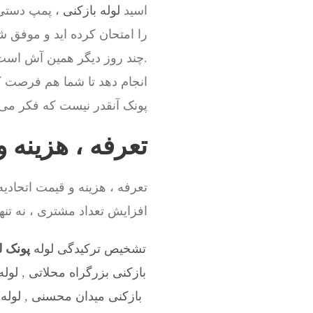
اسید
لوله بازکنی
، پمپ دستی ل
را امتحان کرده اید و موفق ش
.چند روز دیگر همین آش است
انجام دهد تا شما هم فرصت کن
پونک آنقدر نیست که فکر می ک
تعرفه ، هزینه و
تعرفه ، هزینه و قیمت اتحاد
افزایش تعداد مشتری ، نه تنها
تشخیص ترکیدگی لوله
پونک ل
بازکنی بزرگراه محلاتی
,
لوله
بازکنی میدان محسنی
,
لوله