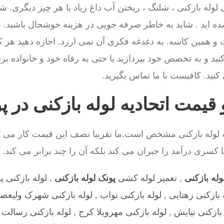
وله بازکنی ، شلنگ ، ریختن آب داغ زیاد یا هر چیز دیگری. ش
ده اید . شاید به خاطر صرفه جویی در هزینه خوشحال باشید. 
 و همین کاسه. به دغدغه فکری آن نمی ارزد. اجازه دهید 
ید و به تخصص خود بپردازید یا حتی به رفاه خود و خانواده بر
نید. کافیست با ما تماس بگیرید.
 قیمت اتحادیه لوله بازکنی در پ
یه لوله بازکنی مشخص است.ما تقریبا نصف این قیمت کار می ک
 کسری درآمد را جبران می کند بلکه آن را چند برابر می کند.
وله بازکنی
,
تعمیر لوله کشی
پونک لوله بازکنی
,
لوله بازکنی پ
 بازکنی زهتابی
,
لوله بازکنی نواب
,
لوله بازکنی شهرک ولیعص
 بازکنی نیایش
,
لوله بازکنی مهرویلا کرج
,
لوله بازکنی رسالت
,