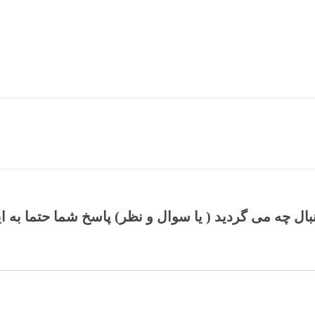
نبال چه می گردید ( یا سوال و نظر) پاسخ شما حتما به ا