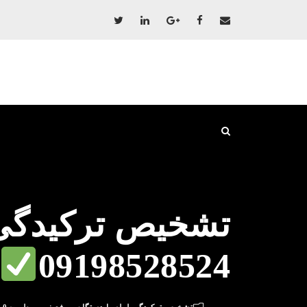
تشخیص ترکیدگی 
09198528524