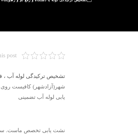
تشخیص ترکیدگی لوله با دستگاه و رفع نم و رطوبت
0
his post
تشخیص ترکیدگی لوله آب ، فاض
شهر(آزادشهر) کافیست روی
یابی لوله آب تضمینی
نشت یابی تخصص ماست. سرویسک