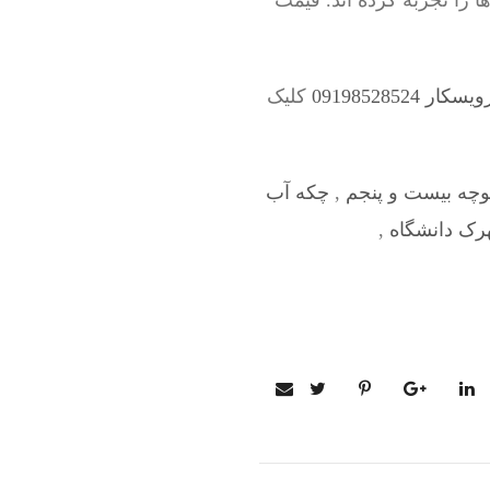
را تجربه کرده اند. قیمت
09198528524
کلیک
وچه بیست و پنجم
,
چکه آب
رک دانشگاه
,