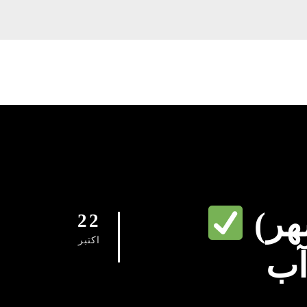
هر)
22
اکتبر
آب