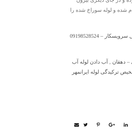
ه و در جای دیگری بیرون
ام شده و لوله سوراخ شده را
یسکار – 09198528524
 – دهقان
,
آب دادن لوله آب
یص ترکیدگی لوله ایرانمهر