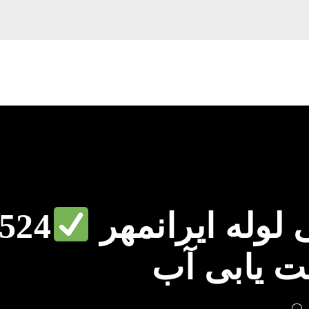
لوله ایرانمهر
524
ت یابی آب