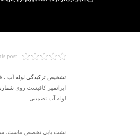
تشخیص ترکیدگی لوله با دستگاه و رفع نم و رطوبت
0
his post
تشخیص ترکیدگی لوله آب ، فاض
ایرانمهر کافیست روی
شماره م
لوله آب تضمینی
نشت یابی تخصص ماست. سرویسک