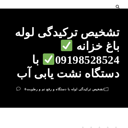
تشخیص ترکیدگی لوله
باغ خزانه
09198528524
با
دستگاه نشت یابی آب
تشخیص ترکیدگی لوله با دستگاه و رفع نم و رطوبت
0