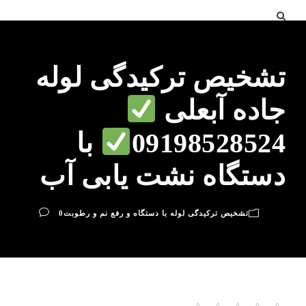
تشخیص ترکیدگی لوله
جاده آبعلی
09198528524
با
دستگاه نشت یابی آب
تشخیص ترکیدگی لوله با دستگاه و رفع نم و رطوبت
0