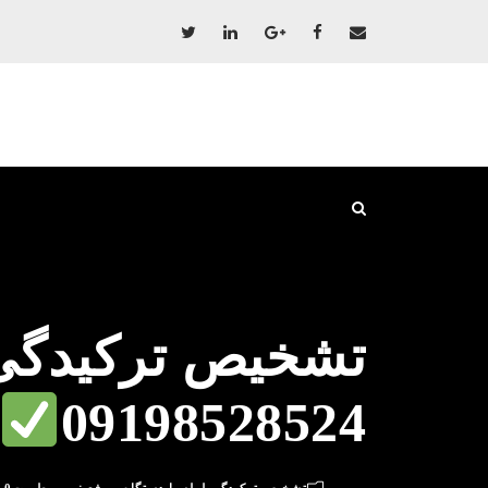
تشخیص ترکیدگی ل
09198528524