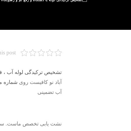
تشخیص ترکیدگی لوله با دستگاه و رفع نم و رطوبت
0
his post
تشخیص ترکیدگی لوله آب ، فاض
آباد نو کافیست روی
شماره موبا
آب تضمینی
نشت یابی تخصص ماست. سرویسک