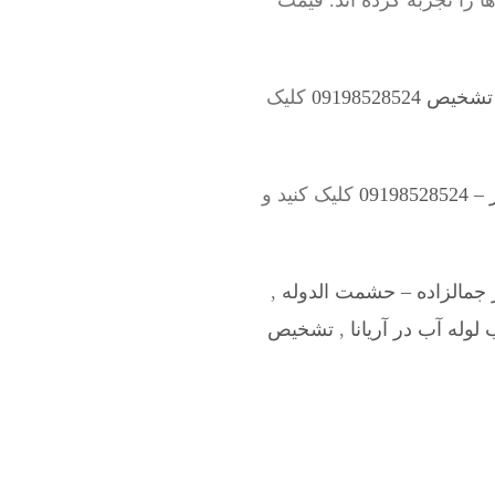
را تجربه کرده اند. قیمت
0919852852
کلیک
0919
کلیک کنید و
 جمالزاده – حشمت الدوله
,
وله آب در آریانا
,
تشخیص