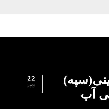
نی(سپه)
22
اکتبر
ی آب