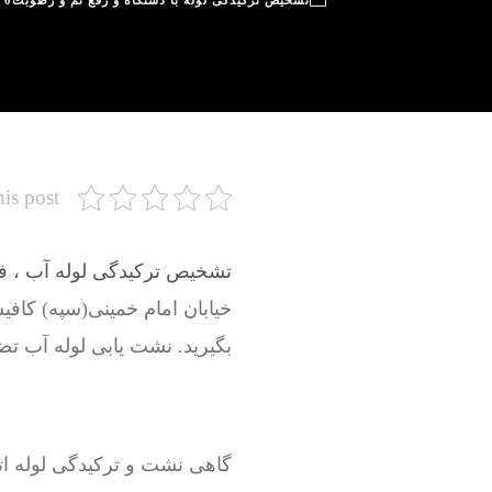
تشخیص ترکیدگی لوله با دستگاه و رفع نم و رطوبت
0
his post
تشخیص ترکیدگی لوله آب ، فاض
خیابان امام خمینی(سپه) کا
بگیرید. نشت یابی لوله آب تض
گاهی نشت و ترکیدگی لوله ات