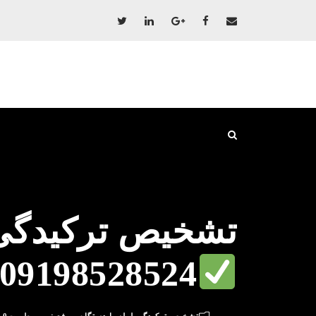
تشخیص ترکیدگی ل
09198528524