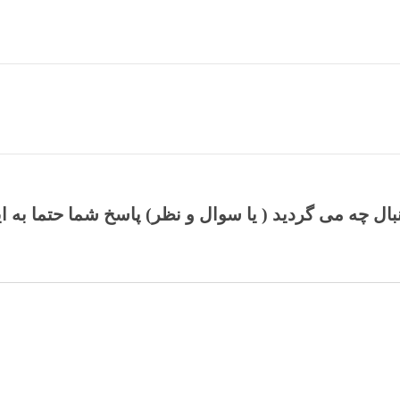
نبال چه می گردید ( یا سوال و نظر) پاسخ شما حتما به ا