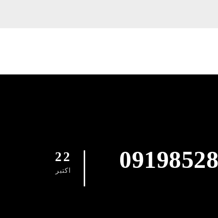
0919852
22
اکتبر