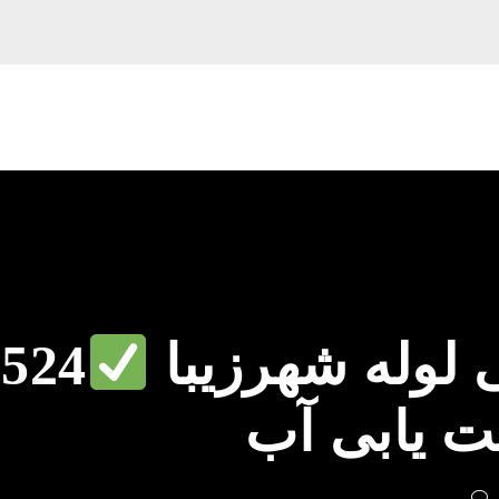
لوله شهرزیبا
8524
ت یابی آب