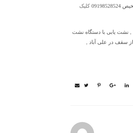
091985
کلیک
,
نشت یابی با دستگاه نشت
ز سقف در علی آباد
,