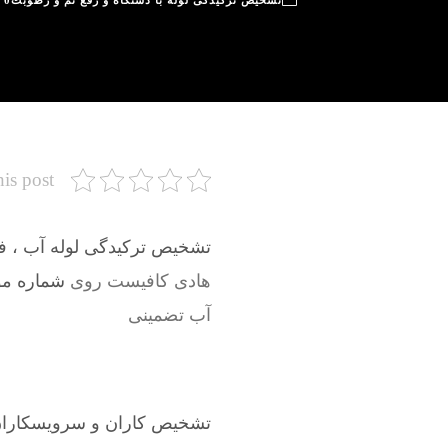
تشخیص ترکیدگی لوله با دستگاه و رفع نم و رطوبت
0
his post
تشخیص ترکیدگی لوله آب ، فاض
هادی کافیست روی
شماره موبای
آب تضمینی
تشخیص کاران و سرویسکاران 