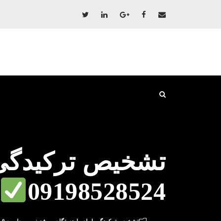
تشخیص ترکیدگی 
09198528524