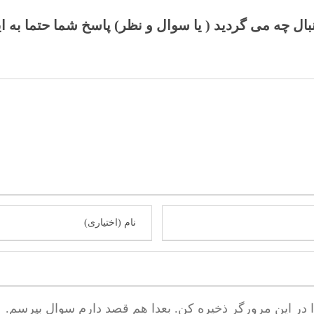
نبال چه می گردید ( یا سوال و نظر) پاسخ شما حتما به ا
ا در این مرورگر ذخیره کن. بعدا هم قصد دارم سوال بپرسم.