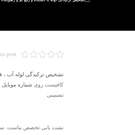
تشخیص ترکیدگی لوله با دستگاه و رفع نم و رطوبت
0
his post
تشخیص ترکیدگی لوله آب ، فاض
کافیست روی
شماره موبایل سروی
تضمینی
نشت یابی تخصص ماست. سرویسک