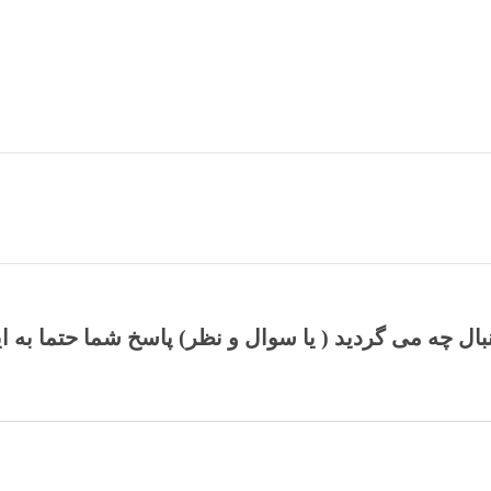
نبال چه می گردید ( یا سوال و نظر) پاسخ شما حتما به ا