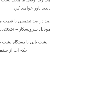
می زند. وقتی ما محل نشت لول
دیدید باور خواهید کرد
صد در صد تضمینی با قیمت م
موبایل سرویسکار – 09198528524
نشت یابی با دستگاه نشت یا
چکه آب از سقف 