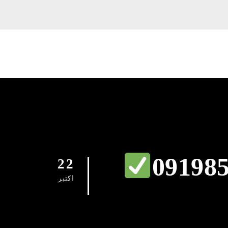
09198
22
اکتبر