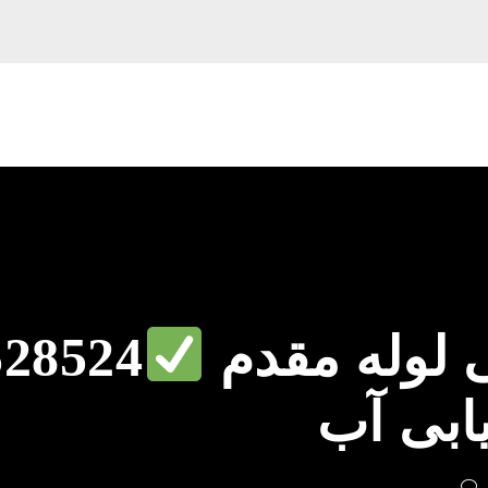
 لوله مقدم
528524
ابی آب