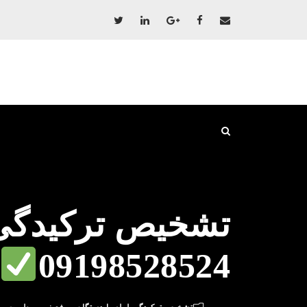
تشخیص ترکیدگی 
09198528524