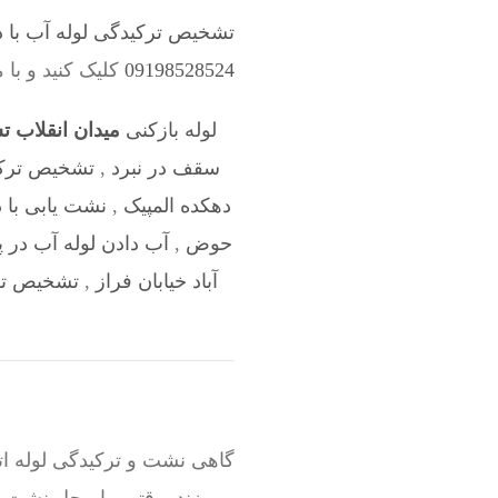
تشخیص ترکیدگی لوله آب با د
09198528524
کلیک کنید و با 
لوله بازکنی
میدان انقلاب 
سقف در نبرد
,
تشخیص ترکید
دهکده المپیک
,
نشت یابی با 
حوض
,
آب دادن لوله آب در 
آباد خیابان فراز
,
تشخیص ترک
گاهی نشت و ترکیدگی لوله ات