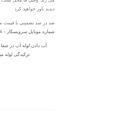
می زند. وقتی ما محل نشت لول
دیدید باور خواهید کرد
صد در صد تضمینی با قیمت من
شماره موبایل سرویسکار – 09198528524
آب دادن لوله آب در صفا
,
ترکیدگی لوله می