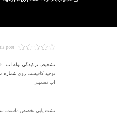
تشخیص ترکیدگی لوله با دستگاه و رفع نم و رطوبت
his post
تشخیص ترکیدگی لوله آب ، فاض
توحید کافیست روی
شماره موبا
آب تضمینی
نشت یابی تخصص ماست. سرویسک