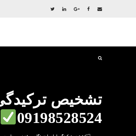
تشخیص ترکیدگی 
09198528524