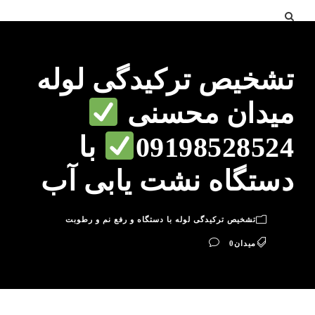
تشخیص ترکیدگی لوله
میدان محسنی
09198528524
با
دستگاه نشت یابی آب
تشخیص ترکیدگی لوله با دستگاه و رفع نم و رطوبت
میدان
0