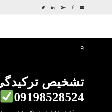
تشخیص ترکیدگی 
09198528524