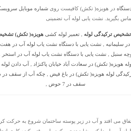
ستگاه
در هویزه( تکش) کافیست روی
شماره موبایل سرویسکار 8528524
تماس بگیرید. نشت یابی لوله آب تضمینی
تشخیص ترکیدگی لوله
,
تعمیر لوله کشی
هویزه( تکش) تشخیص
ر سلیمانیه
,
نشت یابی با دستگاه نشت یاب لوله آب در هفت 
وچه سنبل
,
نشت یابی با دستگاه نشت یاب لوله آب در استخر
,
 هویزه( تکش) در سعادت آباد خیابان پاکنژاد
,
آب دادن لوله 
یدگی لوله هویزه( تکش) در باغ فیض
,
چکه آب از سقف در د
سقف در 7 حوض
,
فاق می افتد و آب در زیر پوسته ساختمان شروع به حرکت کرد