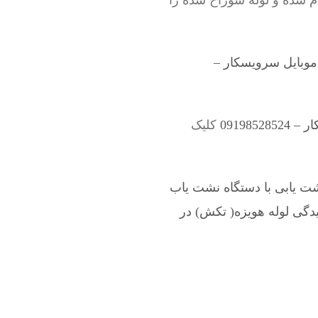
ام شده و لوله سوراخ شده را
وبایل سرویسکار –
091985
کلیک
ت یابی با دستگاه نشت یاب
گی لوله هویزه( تکش) در