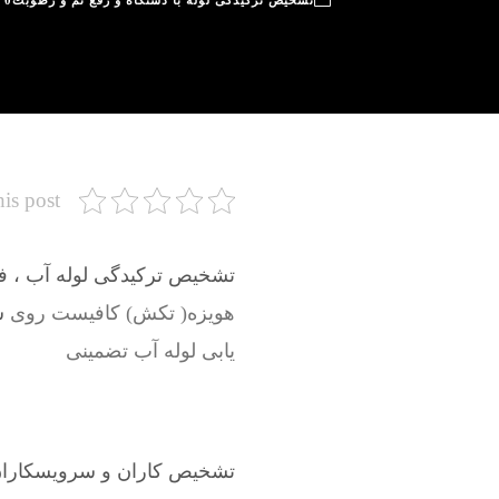
تشخیص ترکیدگی لوله با دستگاه و رفع نم و رطوبت
0
his post
تشخیص ترکیدگی لوله آب ، فاض
هویزه( تکش) کافیست روی
ش
یابی لوله آب تضمینی
تشخیص کاران و سرویسکاران 