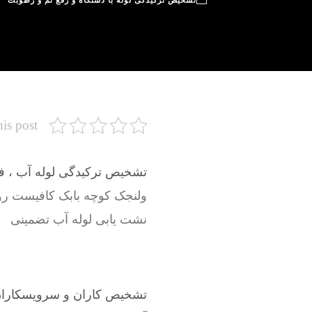
تشخیص ترکیدگی لوله با دستگاه و رفع نم و رطوبت
his post
تشخیص ترکیدگی لوله آب ، فاض
ولنجک کوچه بابک کافیست ر
نشت یابی لوله آب تضمینی
تشخیص کاران و سرویسکاران 