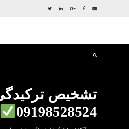
تشخیص ترکیدگی 
09198528524