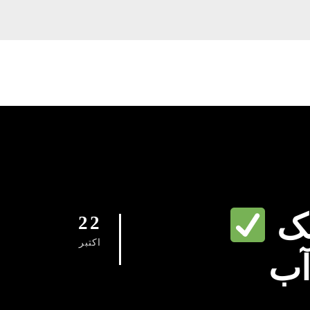
بک
22
اکتبر
آب