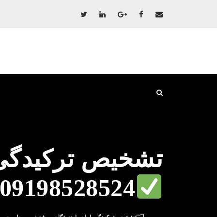
تشخیص ترکیدگی 
09198528524