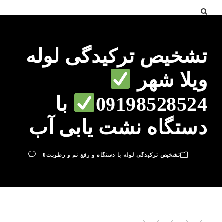
تشخیص ترکیدگی لوله
ویلا شهر
09198528524
با
دستگاه نشت یابی آب
تشخیص ترکیدگی لوله با دستگاه و رفع نم و رطوبت
0