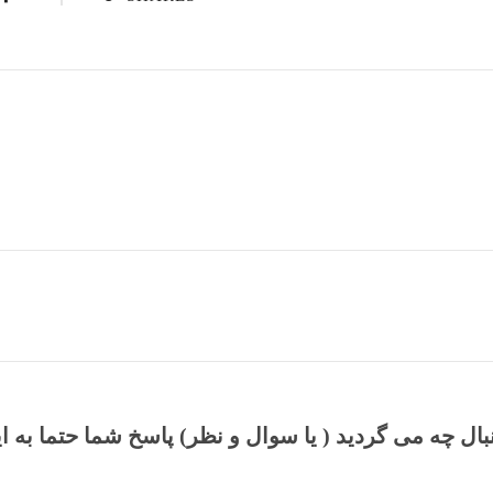
نبال چه می گردید ( یا سوال و نظر) پاسخ شما حتما به ا