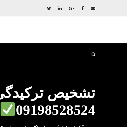
تشخیص ترکیدگی
09198528524