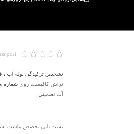
تشخیص ترکیدگی لوله با دستگاه و رفع نم و رطوبت
0
his post
تشخیص ترکیدگی لوله آب ، فاض
تراش کافیست روی
شماره موبا
آب تضمینی
نشت یابی تخصص ماست. سرویسک