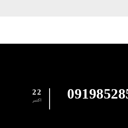
09198528
22
اکتبر