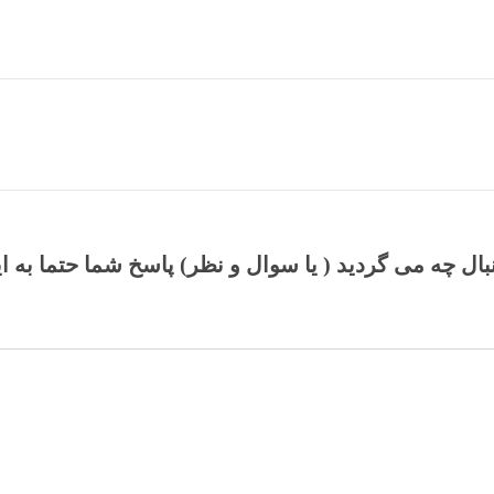
نبال چه می گردید ( یا سوال و نظر) پاسخ شما حتما به ا