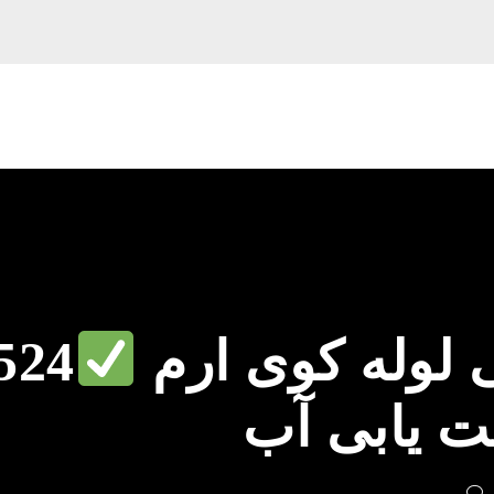
لوله کوی ارم
524
ت یابی آب