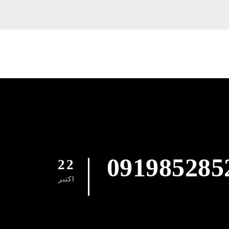
091985285
22
اکتبر