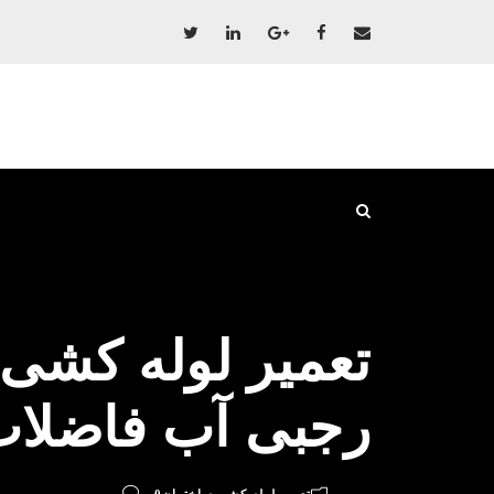
تعمیر لوله کشی 
رجبی آب فاضلاب 09198528524 پ