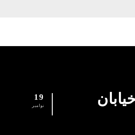
یابان
19
نوامبر