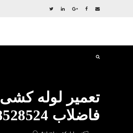
تعمیر لوله کشی 
فاضلاب 09198528524 پکیج