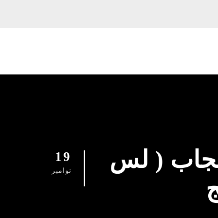
حجاب ( لس
19
نوامبر