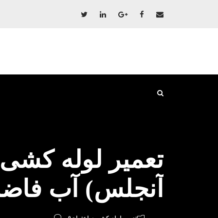
تعمیر لوله کشی 
آنجلس) آب فاضلاب 9198528524