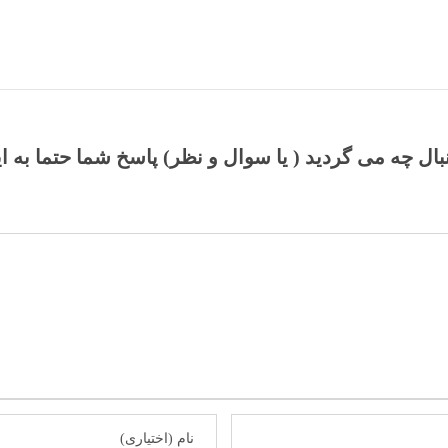
نبال چه می گردید ( یا سوال و نظر) پاسخ شما حتما به ا