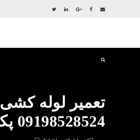
تعمیر لوله کشی 
09198528524 پکیج