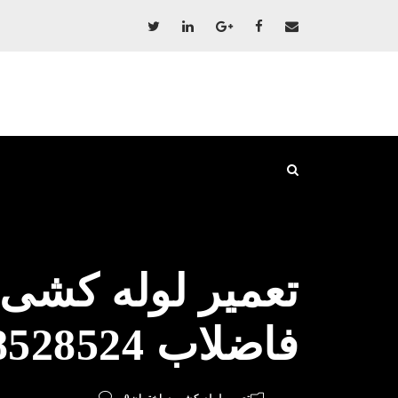
تعمیر لوله کشی
فاضلاب 09198528524 پکیج