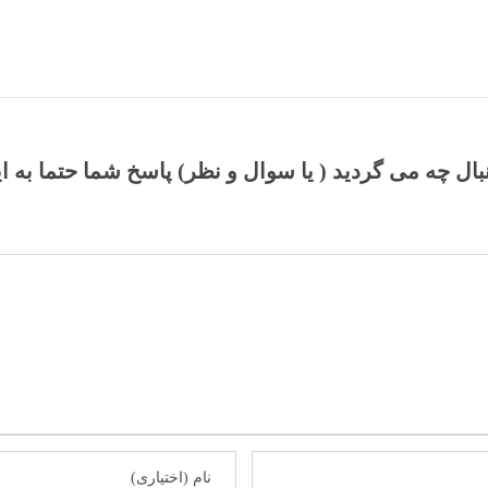
نبال چه می گردید ( یا سوال و نظر) پاسخ شما حتما به ا