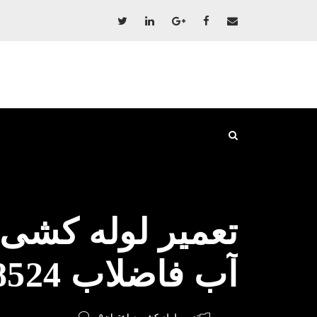
تعمیر لوله کشی
آب فاضلاب 09198528524 پکیج