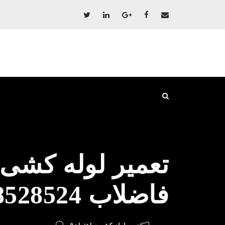
تعمیر لوله کشی 
فاضلاب 09198528524 پکیج