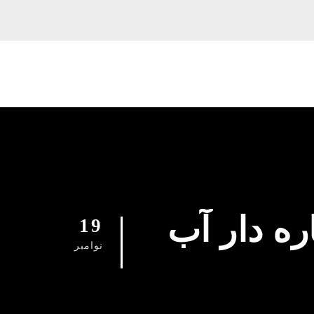
ره دار آب
19
نوامبر