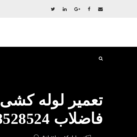
تعمیر لوله کشی 
فاضلاب 09198528524 پکیج