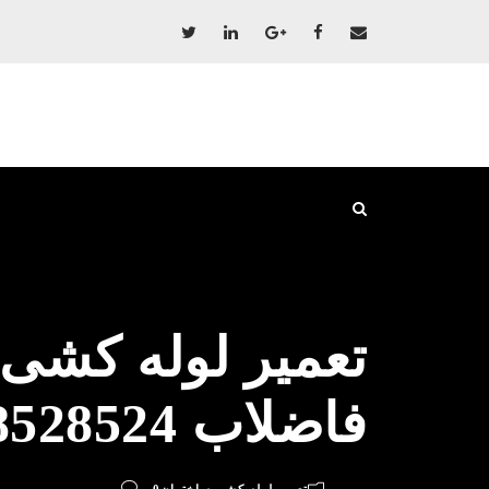
تعمیر لوله کشی
فاضلاب 09198528524 پکیج