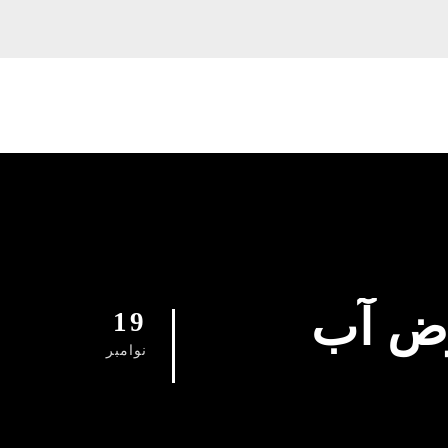
وض آب
19
نوامبر