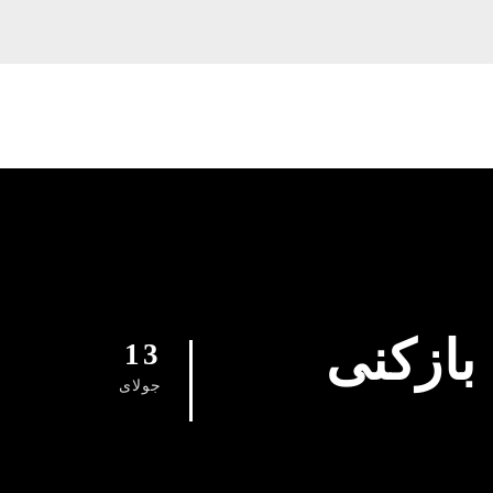
 بازکنی
13
جولای