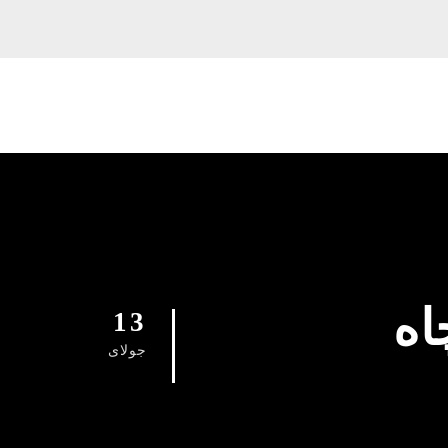
اه
13
جولای