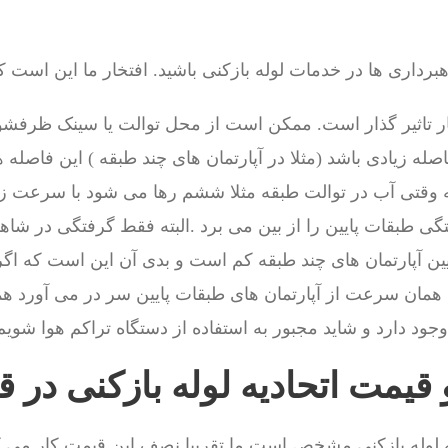
داری ها در خدمات لوله بازکنی باشید. افتخار ما این است ک
ر تاثیر گذار است. ممکن است از محل توالت یا سینک ظرفشوی
له زیادی باشد (مثلا در آپارتمان های چند طبقه ) این فاصله
 وقتی آب در توالت طبقه مثلا ششم رها می شود با سرعت زی
گی طبقات پایین را از بین می برد .البته فقط گرفتگی در شاهر
ین آپارتمان های چند طبقه کم است و بدی آن این است که اگر
ا همان سرعت از آپارتمان های طبقات پایین سر در می آورد ه
جود دارد و شاید مجبور به استفاده از دستگاه تراکم هوا شویم
 قیمت اتحادیه لوله بازکنی در ق
یه لوله بازکنی مشخص است.ما تقریبا نصف این قیمت کار می ک