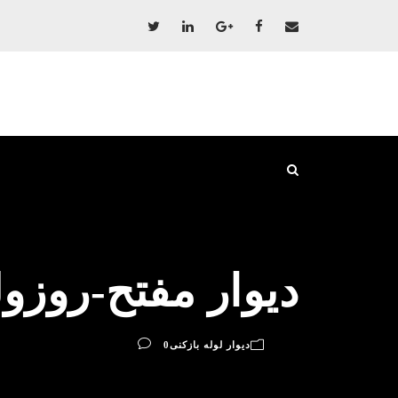
دیوار مفتح-روزول
دیوار لوله بازکنی
0