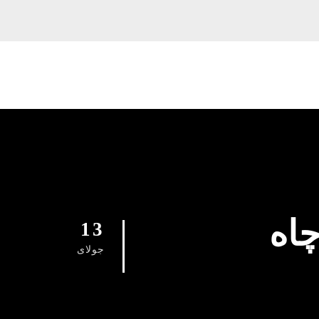
چاه
13
جولای