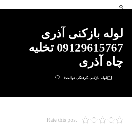
لوله بازکنی آذری
09129615767 تخلیه
چاه آذری
لوله بازکنی-گرفتگی توالت
0
Rate this post