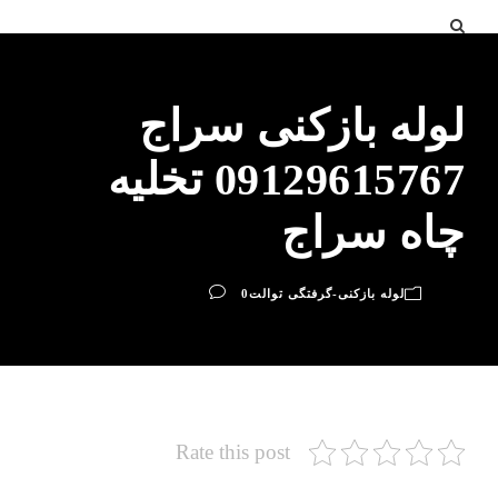
لوله بازکنی سراج
09129615767 تخلیه
چاه سراج
لوله بازکنی-گرفتگی توالت
0
Rate this post