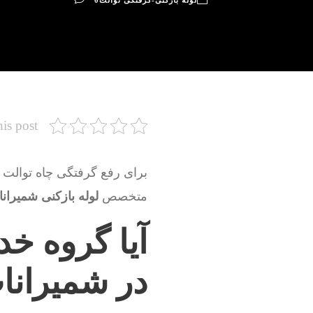
لوله بازکنی-گرفتگی توالت
0
his post
برای رفع گرفتگی چاه توالت ،
متخصص
لوله بازکنی شمیران
آیا گروه خد
در شمیرانا