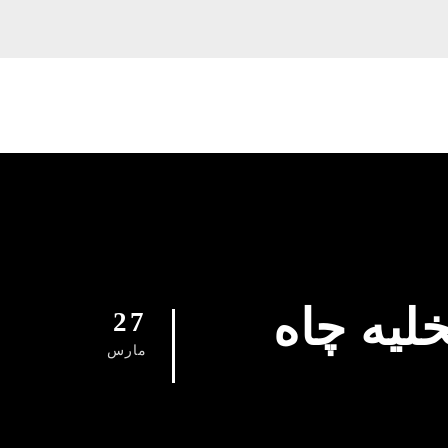
زکنی شمیرانات 09129615767 تخلیه چاه
27
مارس